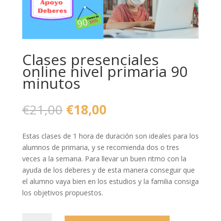
Clases presenciales
online nivel primaria 90
minutos
El
El
€
21,00
€
18,00
precio
precio
original
actual
Estas clases de 1 hora de duración son ideales para los
era:
es:
alumnos de primaria, y se recomienda dos o tres
€21,00.
€18,00.
veces a la semana. Para llevar un buen ritmo con la
ayuda de los deberes y de esta manera conseguir que
el alumno vaya bien en los estudios y la familia consiga
los objetivos propuestos.
Clases