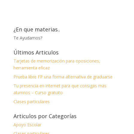
era:
es:
€24,00.
€22,00.
¿En que materias..
Te Ayudamos?
Últimos Articulos
Tarjetas de memorización para oposiciones,
herramienta eficaz
Prueba libre FP una forma alternativa de graduarse
Tu presencia en internet para que consigas mas
alumnos – Curso gratuito
Clases particulares
Articulos por Categorías
Apoyo Escolar
Clases particulares