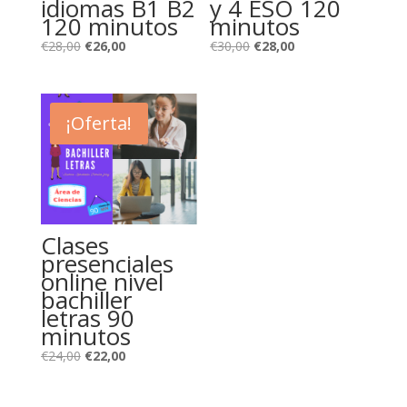
idiomas B1 B2
y 4 ESO 120
120 minutos
minutos
El
El
El
El
€
28,00
€
26,00
€
30,00
€
28,00
precio
precio
precio
precio
original
actual
original
actual
era:
es:
era:
es:
¡Oferta!
€28,00.
€26,00.
€30,00.
€28,00.
Clases
presenciales
online nivel
bachiller
letras 90
minutos
El
El
€
24,00
€
22,00
precio
precio
original
actual