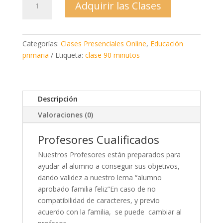
Adquirir las Clases
presenciales
online
nivel
primaria
Categorías:
Clases Presenciales Online
,
Educación
90
primaria
Etiqueta:
clase 90 minutos
minutos
cantidad
Descripción
Valoraciones (0)
Profesores Cualificados
Nuestros Profesores están preparados para
ayudar al alumno a conseguir sus objetivos,
dando validez a nuestro lema “alumno
aprobado familia feliz”En caso de no
compatibilidad de caracteres, y previo
acuerdo con la familia, se puede cambiar al