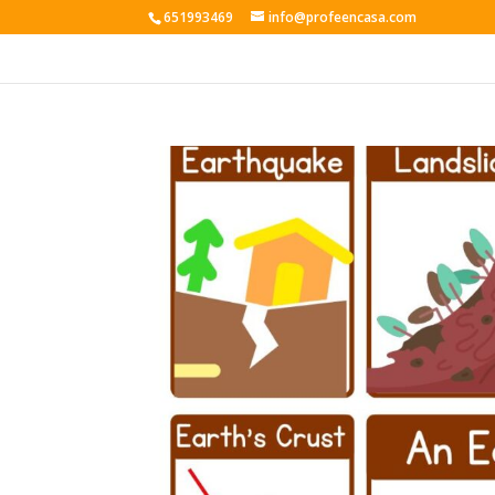
651993469
info@profeencasa.com