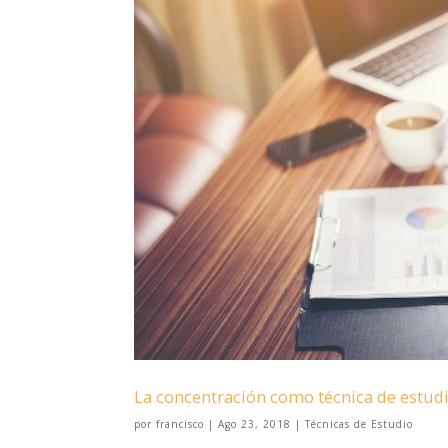
La concentración como técnica de estud
por
francisco
|
Ago 23, 2018
|
Técnicas de Estudio