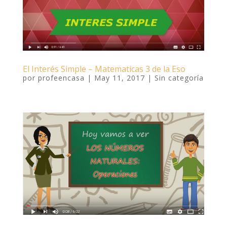
El Interés Simple – Matematicas 3 de la Eso
por
profeencasa
|
May 11, 2017
|
Sin categoría