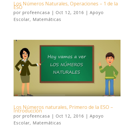
Los Números Naturales, Operaciones – 1 de la
ESO
por
profeencasa
|
Oct 12, 2016
|
Apoyo
Escolar
,
Matemáticas
Los Números naturales, Primero de la ESO –
Introducción
por
profeencasa
|
Oct 12, 2016
|
Apoyo
Escolar
,
Matemáticas