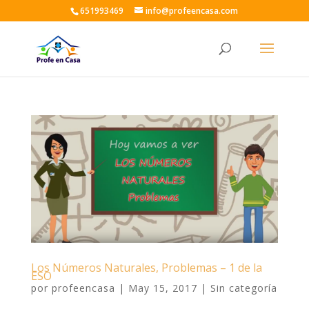
651993469
info@profeencasa.com
Los Números Naturales, Problemas – 1 de la
ESO
por
profeencasa
|
May 15, 2017
|
Sin categoría